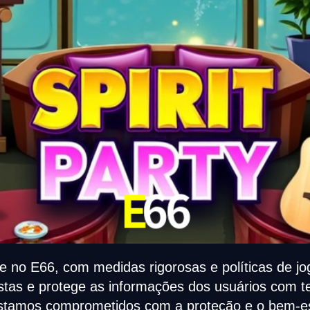
de no E66, com medidas rigorosas e políticas de j
stas e protege as informações dos usuários com 
estamos comprometidos com a proteção e o bem-es