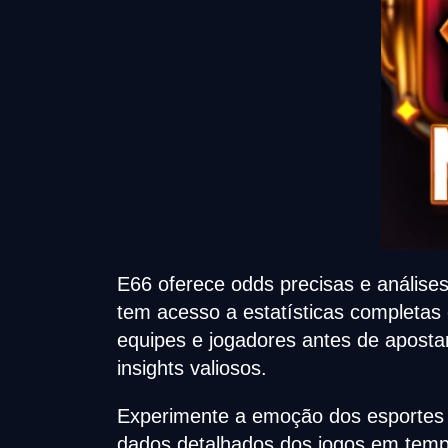
E66 oferece odds precisas e análise
tem acesso a estatísticas completa
equipes e jogadores antes de aposta
insights valiosos.
Experimente a emoção dos esportes a
dados detalhados dos jogos em tempo