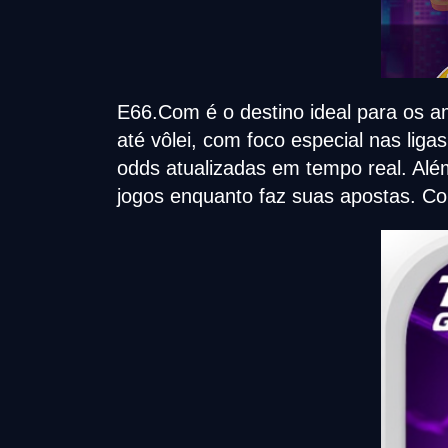
E66.Com é o destino ideal para os 
até vôlei, com foco especial nas lig
odds atualizadas em tempo real. Alé
jogos enquanto faz suas apostas. C