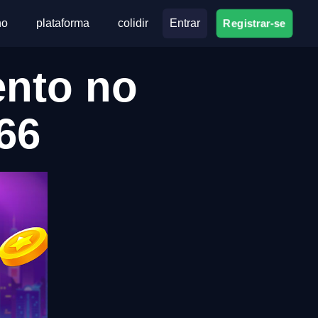
no
plataforma
colidir
Entrar
Registrar-se
ento no
66