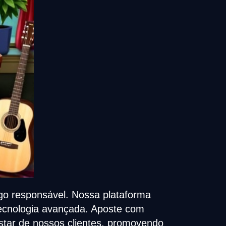
ogo responsável. Nossa plataforma
tecnologia avançada. Aposte com
tar de nossos clientes, promovendo