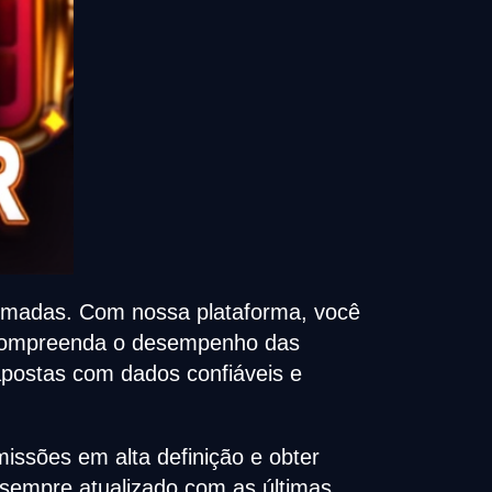
formadas. Com nossa plataforma, você
ê compreenda o desempenho das
apostas com dados confiáveis e
issões em alta definição e obter
 sempre atualizado com as últimas