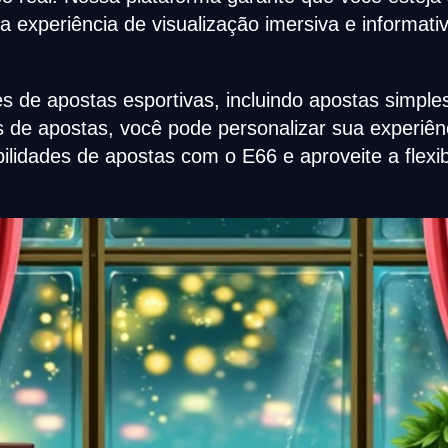
experiência de visualização imersiva e informat
 de apostas esportivas, incluindo apostas simple
 de apostas, você pode personalizar sua experiê
ilidades de apostas com o E66 e aproveite a flexi