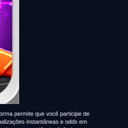
orma permite que você participe de
ualizações instantâneas e odds em