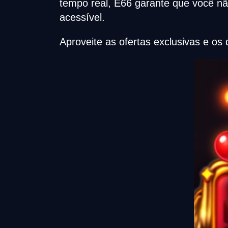
tempo real, E66 garante que você n
acessível.
Aproveite as ofertas exclusivas e os 